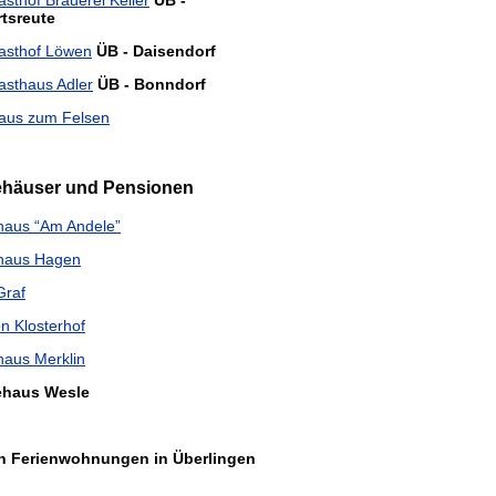
rtsreute
asthof Löwen
ÜB - Daisendorf
sthaus Adler
ÜB - Bonndorf
haus zum Felsen
ehäuser und Pensionen
haus “Am Andele”
haus Hagen
Graf
n Klosterhof
aus Merklin
ehaus Wesle
n Ferienwohnungen in Überlingen