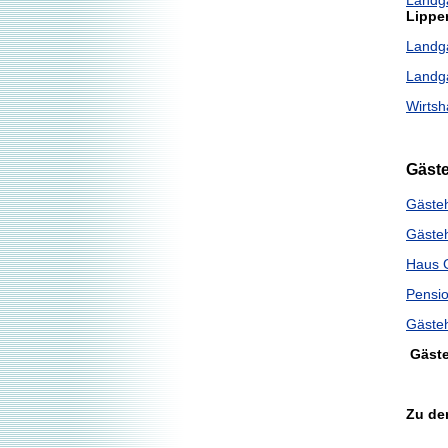
Lippe
Landg
Landga
Wirts
Gäst
Gäste
Gäste
Haus 
Pensio
Gästeh
Gäst
Zu de