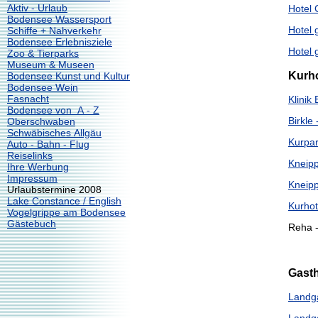
Aktiv - Urlaub
Hotel 
Bodensee Wassersport
Hotel 
Schiffe + Nahverkehr
Bodensee Erlebnisziele
Hotel 
Zoo & Tierparks
Museum & Museen
Kurho
Bodensee Kunst und Kultur
Bodensee Wein
Fasnacht
Klinik
Bodensee von A - Z
Birkle 
Oberschwaben
Schwäbisches Allgäu
Kurpark
Auto - Bahn - Flug
Reiselinks
Kneipp
Ihre Werbung
Impressum
Kneipp
Urlaubstermine 2008
Lake Constance / English
Kurhot
Vogelgrippe am Bodensee
Gästebuch
Reha -
Gast
Landga
Landga