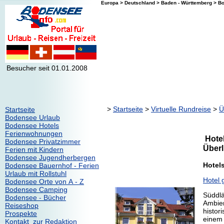
Europa > Deutschland > Baden - Württemberg > Bo
Besucher seit 01.01.2008
>
Startseite
>
Virtuelle Rundreise
>
Ü
Startseite
Bodensee Urlaub
Bodensee Hotels
Ferienwohnungen
Hotel
Bodensee Privatzimmer
Überl
Ferien mit Kindern
Bodensee Jugendherbergen
Hotel
Bodensee Bauernhof - Ferien
Urlaub mit Rollstuhl
Hotel 
Bodensee Orte von A - Z
Bodensee Camping
Süddlä
Bodensee - Bücher
Ambien
Reiseshop
histor
Prospekte
einem 
Kontakt zur Redaktion