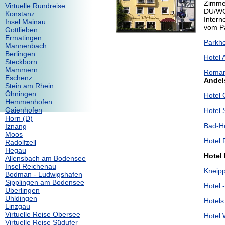
Zimmer
Virtuelle Rundreise
DU/WC,
Konstanz
Intern
Insel Mainau
vom P
Gottlieben
Ermatingen
Parkho
Mannenbach
Berlingen
Hotel 
Steckborn
Mammern
Romant
Eschenz
Andel
Stein am Rhein
Öhningen
Hotel 
Hemmenhofen
Gaienhofen
Hotel 
Horn (D)
Bad-Ho
Iznang
Moos
Hotel 
Radolfzell
Hegau
Hotel
Allensbach am Bodensee
Insel Reichenau
Kneipp
Bodman - Ludwigshafen
Sipplingen am Bodensee
Hotel 
Überlingen
Uhldingen
Hotels
Linzgau
Virtuelle Reise Obersee
Hotel
Virtuelle Reise Südufer