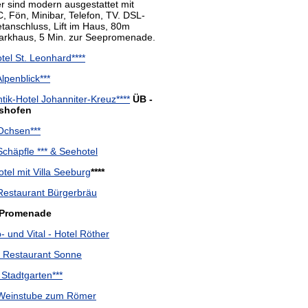
 sind modern ausgestattet mit
 Fön, Minibar, Telefon, TV. DSL-
etanschluss, Lift im Haus, 80m
arkhaus, 5 Min. zur Seepromenade.
tel St. Leonhard****
Alpenblick***
ik-Hotel Johanniter-Kreuz****
ÜB -
shofen
Ochsen***
Schäpfle *** & Seehotel
tel mit Villa Seeburg
****
Restaurant Bürgerbräu
 Promenade
- und Vital - Hotel Röther
- Restaurant Sonne
 Stadtgarten***
 Weinstube zum Römer