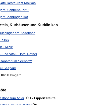
Café Restaurant Mokkas
garni Sonnenbühl***
garni Zähringer Hof
tels, Kurhäuser und Kurkliniken
 Buchinger am Bodensee
- Klinik
 - Klinik
- und Vital - Hotel Röther
sanatorium Seehof***
el Seepark
 Klinik Irmgard
höfe
sthof zum Adler
ÜB - Lippertsreute
sthof Brauerei Keller
ÜB -