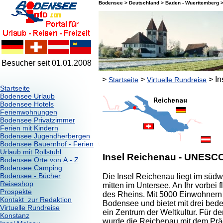
Bodensee > Deutschland > Baden - Wuerttemberg 
Besucher seit 01.01.2008
>
>
> In
Startseite
Virtuelle Rundreise
Startseite
Bodensee Urlaub
Bodensee Hotels
Ferienwohnungen
Bodensee Privatzimmer
Ferien mit Kindern
Bodensee Jugendherbergen
Bodensee Bauernhof - Ferien
Urlaub mit Rollstuhl
Insel Reichenau
- UNESCO 
Bodensee Orte von A - Z
Bodensee Camping
Bodensee - Bücher
Die Insel Reichenau liegt im süd
Reiseshop
mitten im Untersee. An Ihr vorbei 
Prospekte
des Rheins. Mit 5000 Einwohnern is
Kontakt zur Redaktion
Bodensee und bietet mit drei be
Virtuelle Rundreise
ein Zentrum der Weltkultur. Für d
Konstanz
wurde die Reichenau mit dem Prä