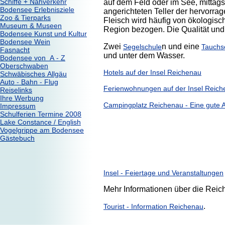
Schiffe + Nahverkehr
auf dem Feld oder im See, mittag
Bodensee Erlebnisziele
angerichteten Teller der hervorr
Zoo & Tierparks
Fleisch wird häufig von ökologis
Museum & Museen
Region bezogen. Die Qualität und
Bodensee Kunst und Kultur
Bodensee Wein
Zwei
n und eine
Segelschule
Tauchs
Fasnacht
und unter dem Wasser.
Bodensee von A - Z
Oberschwaben
Hotels auf der Insel Reichenau
Schwäbisches Allgäu
Auto - Bahn - Flug
Ferienwohnungen auf der Insel Reic
Reiselinks
Ihre Werbung
Campingplatz Reichenau - Eine gute 
Impressum
Schulferien Termine 2008
Lake Constance / English
Vogelgrippe am Bodensee
Gästebuch
Insel - Feiertage und Veranstaltungen
Mehr Informationen über die Reic
.
Tourist - Information Reichenau