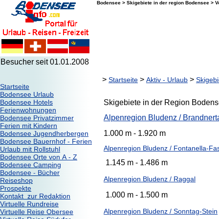
Bodensee > Skigebiete in der region Bodensee > Vo
Besucher seit 01.01.2008
>
>
>
Startseite
Aktiv - Urlaub
Skigebi
Startseite
Bodensee Urlaub
Bodensee Hotels
Skigebiete in der Region Bodense
Ferienwohnungen
Alpenregion Bludenz / Brandnert
Bodensee Privatzimmer
Ferien mit Kindern
1.000 m - 1.920 m
Bodensee Jugendherbergen
Bodensee Bauernhof - Ferien
Alpenregion Bludenz / Fontanella-Fa
Urlaub mit Rollstuhl
Bodensee Orte von A - Z
1.145 m - 1.486 m
Bodensee Camping
Bodensee - Bücher
Alpenregion Bludenz / Raggal
Reiseshop
Prospekte
1.000 m - 1.500 m
Kontakt zur Redaktion
Virtuelle Rundreise
Alpenregion Bludenz / Sonntag-Stein
Virtuelle Reise Obersee