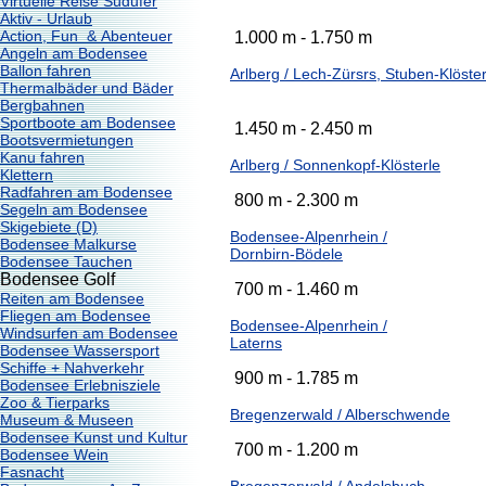
Virtuelle Reise Südufer
Aktiv - Urlaub
Action, Fun & Abenteuer
1.000 m - 1.750 m
Angeln am Bodensee
Ballon fahren
Arlberg / Lech-Zürsrs, Stuben-Klöster
Thermalbäder und Bäder
Bergbahnen
Sportboote am Bodensee
1.450 m - 2.450 m
Bootsvermietungen
Kanu fahren
Arlberg / Sonnenkopf-Klösterle
Klettern
Radfahren am Bodensee
800 m - 2.300 m
Segeln am Bodensee
Skigebiete (D)
Bodensee-Alpenrhein /
Bodensee Malkurse
Dornbirn-Bödele
Bodensee Tauchen
Bodensee Golf
700 m - 1.460 m
Reiten am Bodensee
Fliegen am Bodensee
Bodensee-Alpenrhein /
Windsurfen am Bodensee
Laterns
Bodensee Wassersport
Schiffe + Nahverkehr
900 m - 1.785 m
Bodensee Erlebnisziele
Zoo & Tierparks
Bregenzerwald / Alberschwende
Museum & Museen
Bodensee Kunst und Kultur
700 m - 1.200 m
Bodensee Wein
Fasnacht